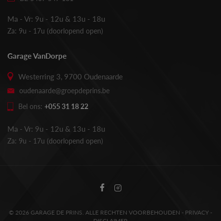
Ma - Vr: 9u - 12u & 13u - 18u
Za: 9u - 17u (doorlopend open)
Garage VanDorpe
Westerring 3, 9700 Oudenaarde
oudenaarde@groepdeprins.be
Bel ons:
+055 31 18 22
Ma - Vr: 9u - 12u & 13u - 18u
Za: 9u - 17u (doorlopend open)
Volg
Volg
Garage
Garage
De
De
Prins
Prins
© 2026 GARAGE DE PRINS. ALLE RECHTEN VOORBEHOUDEN -
PRIVACY
-
op
op
DISCLAIMER