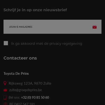
Schrijf je in op onze nieuwsbrief
E-
VERZE
mailadres
Ik ga akkoord met de
privacy regelgeving
Contacteer ons
Toyota De Prins
Rijksweg 123A, 9870 Zulte
zulte@groepdeprins.be
Bel ons:
+32 (0) 93 81 50 60
BE 0407 547 181