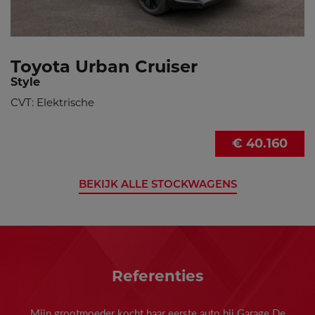
Toyota Urban Cruiser
Style
CVT: Elektrische
€ 40.160
BEKIJK ALLE STOCKWAGENS
Referenties
Mijn grootmoeder kocht haar eerste auto bij Garage De