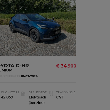
PREMIUM
Waarborg
92 maanden
Deuren
5
Vermogen
72kW - 98pk
OYOTA C-HR
€ 34.900
EMIUM
INSCHRIJVING
18-03-2024
3
Cilinderinhoud
1.798 m
KILOMETERS
BRANDSTOF
TRANSMISSIE
42.069
Elektrisch
CVT
(benzine)