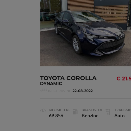
DYNAMIC
Waarborg
73 maande
Deuren
Vermogen
125kW - 170p
TOYOTA COROLLA
€ 21.
DYNAMIC
1
INSCHRIJVING
STE
Cilinderinhoud
1.800 m
22-08-2022
KILOMETERS
BRANDSTOF
TRANSMIS
69.856
Benzine
Auto