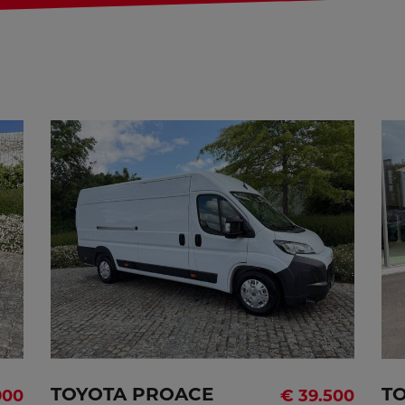
COMFORT HEAVY 3.5HT
Waarborg
106 maanden
n
Deuren
5
5
Vermogen
132kW - 180pk
k
TOYOTA PROACE
T
900
€ 39.500