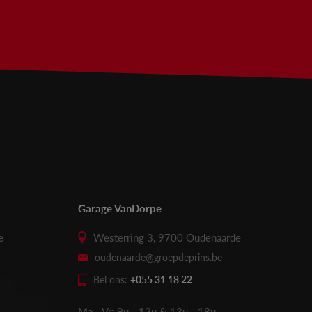
Garage VanDorpe
e
Westerring 3, 9700 Oudenaarde
oudenaarde@groepdeprins.be
Bel ons:
+055 31 18 22
Ma - Vr: 9u - 12u & 13u - 18u