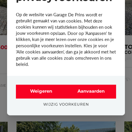
Op de website van Garage De Prins wordt er
Deuren
3
gebruikt gemaakt van van cookies. Met deze
5
cookies kunnen wij statistieken bijhouden en ook
jouw voorkeuren opslaan. Door op 'Aanpassen' te
Vermogen
75kW - 102pk
klikken, kun je meer lezen over onze cookies en je
persoonlijke voorkeuren instellen. Kies je voor
k
TOYOTA PROACE CITY
T
500
€ 16.450
'Alle cookies aanvaarden', dan ga je akkoord met het
ACTIVE
CO
gebruik van alle cookies zoals omschreven in ons
1
INSCHRIJVING
1
3
STE
STE
Cilinderinhoud
1.198 m
12-01-2024
beleid.
3
KILOMETERS
BRANDSTOF
TRANSMISSIE
9.493
Diesel
Manueel
SIE
Weigeren
Aanvaarden
WIJZIG VOORKEUREN