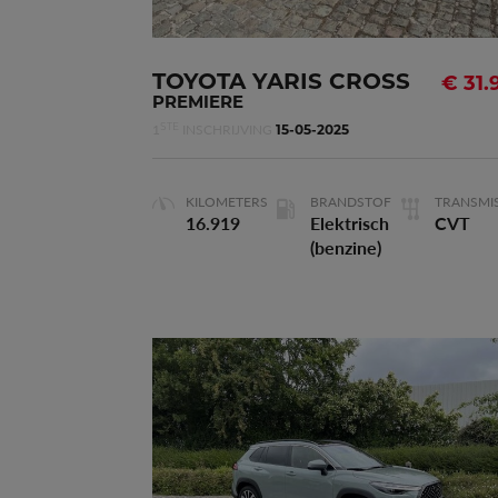
Vermogen
68kW - 92p
TOYOTA YARIS CROSS
€ 31.
PREMIERE
1
INSCHRIJVING
STE
15-05-2025
Cilinderinhoud
1.500 m
KILOMETERS
BRANDSTOF
TRANSMIS
16.919
Elektrisch
CVT
(benzine)
STYLE
Waarborg
119 maande