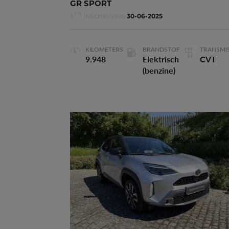
GR SPORT
1
INSCHRIJVING
STE
30-06-2025
Cilinderinhoud
1.798 m
KILOMETERS
BRANDSTOF
TRANSMIS
9.948
Elektrisch
CVT
(benzine)
PREMIERE
Waarborg
106 maande
Deuren