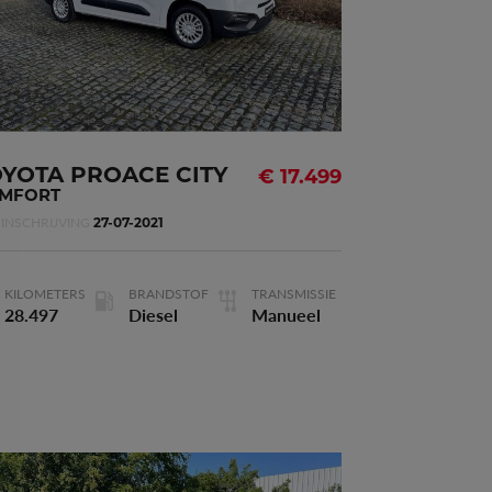
Deuren
4
Vermogen
75kW - 102pk
OYOTA PROACE CITY
€ 17.499
MFORT
INSCHRIJVING
3
Cilinderinhoud
1.499 m
27-07-2021
KILOMETERS
BRANDSTOF
TRANSMISSIE
28.497
Diesel
Manueel