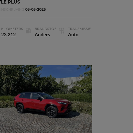
YLE PLUS
INSCHRIJVING
3
Cilinderinhoud
2.487 m
03-03-2025
KILOMETERS
BRANDSTOF
TRANSMISSIE
23.212
Anders
Auto
GR SPORT
Waarborg
112 maanden
Deuren
5