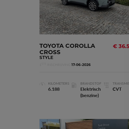
Deuren
Vermogen
103kW - 140p
TOYOTA COROLLA
€ 36.
CROSS
STYLE
1
INSCHRIJVING
STE
17-06-2026
Cilinderinhoud
1.798 m
KILOMETERS
BRANDSTOF
TRANSMIS
6.188
Elektrisch
CVT
(benzine)