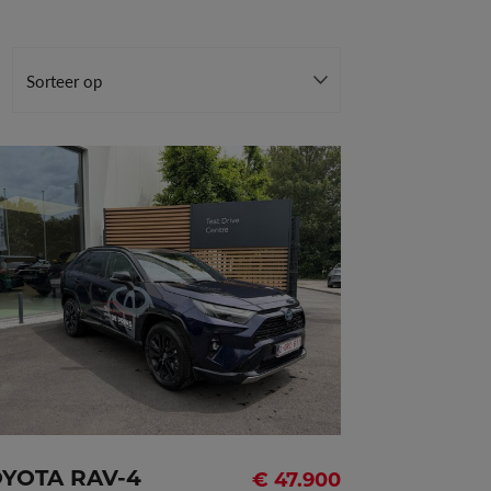
STYLE PLUS
Waarborg
103 maanden
Deuren
5
Vermogen
131kW - 178pk
OYOTA RAV-4
€ 47.900