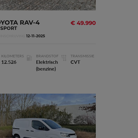
Vermogen
162kW - 220pk
OYOTA RAV-4
€ 49.990
 SPORT
INSCHRIJVING
12-11-2025
3
Cilinderinhoud
2.498 m
KILOMETERS
BRANDSTOF
TRANSMISSIE
12.526
Elektrisch
CVT
(benzine)
COMFORT
Waarborg
60 maanden