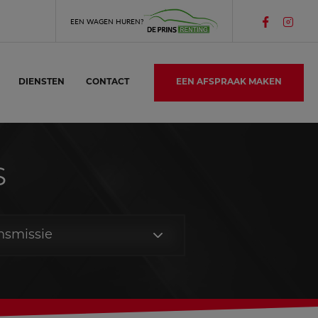
Volg
Volg
EEN WAGEN HUREN?
Garage
Garage
De
De
Prins
Prins
op
op
DIENSTEN
CONTACT
EEN AFSPRAAK MAKEN
Facebook
Instagr
S
nsmissie