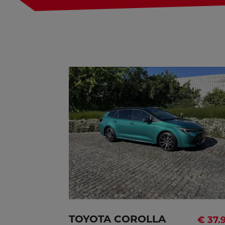
GR SPORT
Waarborg
107 maande
Deuren
Vermogen
72kW - 98p
TOYOTA COROLLA
€ 37.