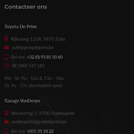
Contacteer ons
Toyota De Prins
Rijksweg 123A, 9870 Zulte
zulte@groepdeprins.be
Bel ons:
+32 (0) 93 81 50 60
BE 0407 547 181
Ma - Vr: 9u - 12u & 13u - 18u
Za: 9u - 17u (doorlopend open)
Garage VanDorpe
Westerring 3, 9700 Oudenaarde
oudenaarde@groepdeprins.be
Bel ons:
+055 31 18 22