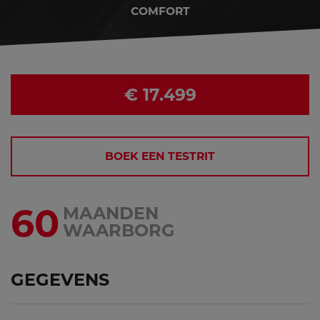
COMFORT
€ 17.499
BOEK EEN TESTRIT
60
MAANDEN
WAARBORG
GEGEVENS