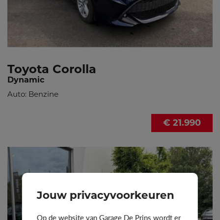
Toyota Corolla
Dynamic
Auto: Benzine
€ 21.990
Jouw privacyvoorkeuren
Op de website van Garage De Prins wordt er