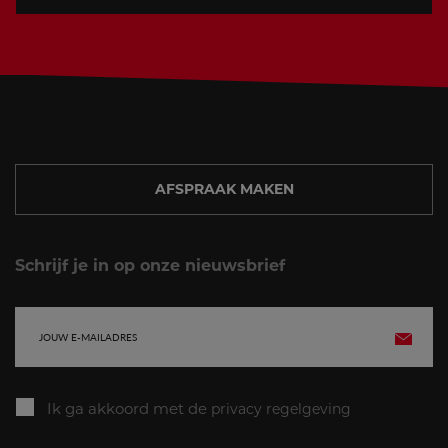
AFSPRAAK MAKEN
Schrijf je in op onze nieuwsbrief
E-
VERZE
mailadres
Ik ga akkoord met de
privacy regelgeving