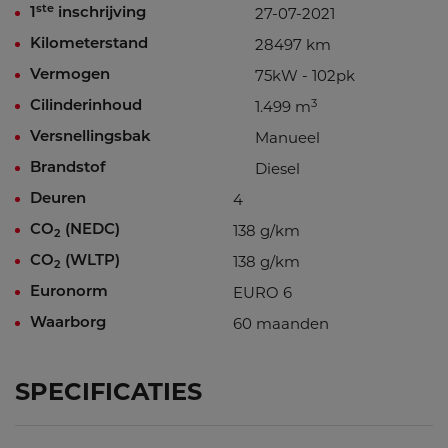
ste
27-07-2021
1
inschrijving
28497 km
Kilometerstand
75kW - 102pk
Vermogen
3
1.499 m
Cilinderinhoud
Manueel
Versnellingsbak
Diesel
Brandstof
4
Deuren
138 g/km
CO
(NEDC)
2
138 g/km
CO
(WLTP)
2
EURO 6
Euronorm
60 maanden
Waarborg
SPECIFICATIES