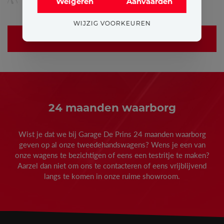
KILOMETERS
BRANDSTOF
TRANSMISSIE
Weigeren
Aanvaarden
69.856
Benzine
Auto
WIJZIG VOORKEUREN
MEER INFO
24 maanden waarborg
Wist je dat we bij Garage De Prins 24 maanden waarborg
geven op al onze tweedehandswagens? Wens je een van
onze wagens te bezichtigen of eens een testritje te maken?
Aarzel dan niet om ons te contacteren of eens vrijblijvend
langs te komen in onze ruime showroom.