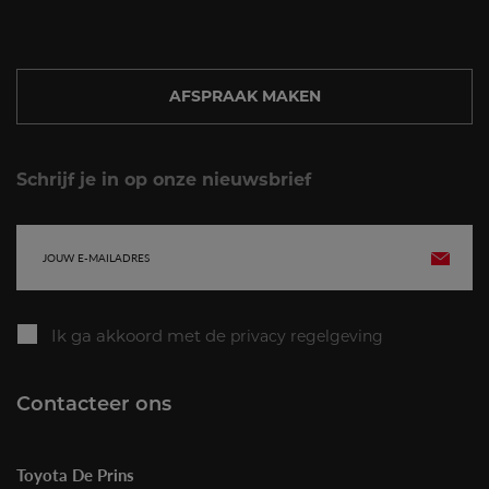
AFSPRAAK MAKEN
Schrijf je in op onze nieuwsbrief
E-
VERZE
mailadres
Ik ga akkoord met de
privacy regelgeving
Contacteer ons
Toyota De Prins