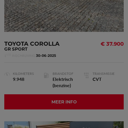
TOYOTA COROLLA
€ 37.900
GR SPORT
STE
1
INSCHRIJVING
30-06-2025
KILOMETERS
BRANDSTOF
TRANSMISSIE
9.948
Elektrisch
CVT
(benzine)
MEER INFO