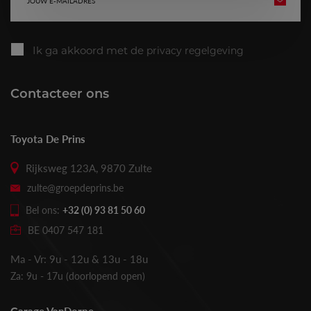
VERZE
mailadres
Ik ga akkoord met de
privacy regelgeving
Contacteer ons
Toyota De Prins
Rijksweg 123A, 9870 Zulte
zulte@groepdeprins.be
Bel ons:
+32 (0) 93 81 50 60
BE 0407 547 181
Ma - Vr: 9u - 12u & 13u - 18u
Za: 9u - 17u (doorlopend open)
Garage VanDorpe