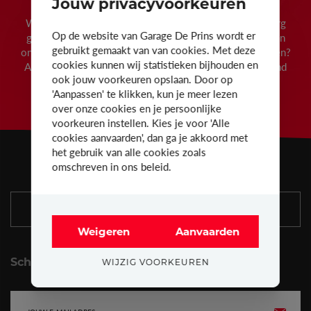
Jouw privacyvoorkeuren
Wist je dat we bij Garage De Prins 24 maanden waarborg
Op de website van Garage De Prins wordt er
geven op al onze tweedehandswagens? Wens je een van
gebruikt gemaakt van van cookies. Met deze
onze wagens te bezichtigen of eens een testritje te maken?
cookies kunnen wij statistieken bijhouden en
Aarzel dan niet om ons te contacteren of eens vrijblijvend
ook jouw voorkeuren opslaan. Door op
langs te komen in onze ruime showroom.
'Aanpassen' te klikken, kun je meer lezen
over onze cookies en je persoonlijke
voorkeuren instellen. Kies je voor 'Alle
cookies aanvaarden', dan ga je akkoord met
het gebruik van alle cookies zoals
omschreven in ons beleid.
AFSPRAAK MAKEN
Weigeren
Aanvaarden
Schrijf je in op onze nieuwsbrief
WIJZIG VOORKEUREN
E-