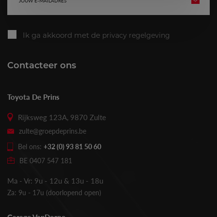
VERZE
mailadres
Ik ga akkoord met de
privacy regelgeving
Contacteer ons
Toyota De Prins
Rijksweg 123A, 9870 Zulte
zulte@groepdeprins.be
Bel ons:
+32 (0) 93 81 50 60
BE 0407 547 181
Ma - Vr: 9u - 12u & 13u - 18u
Za: 9u - 17u (doorlopend open)
Garage VanDorpe