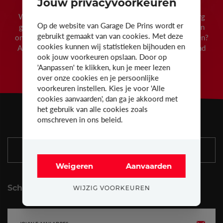
Jouw privacyvoorkeuren
Wist je dat we bij Garage De Prins 24 maanden waarborg
Op de website van Garage De Prins wordt er
geven op al onze tweedehandswagens? Wens je een van
gebruikt gemaakt van van cookies. Met deze
onze wagens te bezichtigen of eens een testritje te maken?
cookies kunnen wij statistieken bijhouden en
Aarzel dan niet om ons te contacteren of eens vrijblijvend
ook jouw voorkeuren opslaan. Door op
langs te komen in onze ruime showroom.
'Aanpassen' te klikken, kun je meer lezen
over onze cookies en je persoonlijke
voorkeuren instellen. Kies je voor 'Alle
cookies aanvaarden', dan ga je akkoord met
het gebruik van alle cookies zoals
omschreven in ons beleid.
AFSPRAAK MAKEN
Weigeren
Aanvaarden
Schrijf je in op onze nieuwsbrief
WIJZIG VOORKEUREN
E-