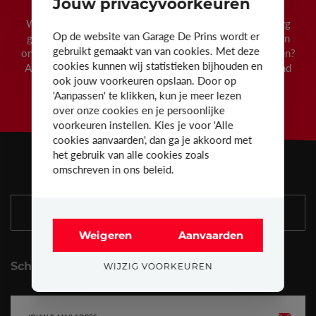
Jouw privacyvoorkeuren
Wist je dat we bij Garage De Prins 24 maanden waarborg
Op de website van Garage De Prins wordt er
geven op al onze tweedehandswagens? Wens je een van
gebruikt gemaakt van van cookies. Met deze
onze wagens te bezichtigen of eens een testritje te maken?
cookies kunnen wij statistieken bijhouden en
Aarzel dan niet om ons te contacteren of eens vrijblijvend
ook jouw voorkeuren opslaan. Door op
langs te komen in onze ruime showroom.
'Aanpassen' te klikken, kun je meer lezen
over onze cookies en je persoonlijke
voorkeuren instellen. Kies je voor 'Alle
cookies aanvaarden', dan ga je akkoord met
het gebruik van alle cookies zoals
omschreven in ons beleid.
AFSPRAAK MAKEN
Weigeren
Aanvaarden
Schrijf je in op onze nieuwsbrief
WIJZIG VOORKEUREN
E-